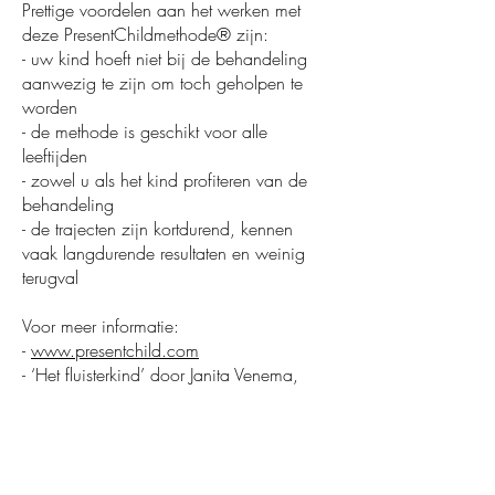
Prettige voordelen aan het werken met
deze PresentChildmethode® zijn:
- uw kind hoeft niet bij de behandeling
aanwezig te zijn om toch geholpen te
worden
- de methode is geschikt voor alle
leeftijden
- zowel u als het kind profiteren van de
behandeling
- de trajecten zijn kortdurend, kennen
vaak langdurende resultaten en weinig
terugval
Voor meer informatie:
-
www.presentchild.com
- ‘Het fluisterkind’ door Janita Venema,
AnkHermes.
Getuigenissen:
Mijn ervaring met onze afgelegde weg is