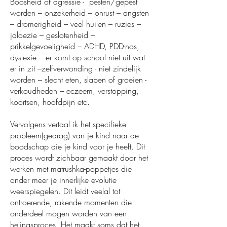
Boosheid of agressie - pesten/gepest
worden – onzekerheid – onrust – angsten
– dromerigheid – veel huilen – ruzies –
jaloezie – geslotenheid –
prikkelgevoeligheid – ADHD, PDD-nos,
dyslexie – er komt op school niet uit wat
er in zit –zelfverwonding - niet zindelijk
worden – slecht eten, slapen of groeien -
verkoudheden – eczeem, verstopping,
koortsen, hoofdpijn etc.
Vervolgens vertaal ik het specifieke
probleem(gedrag) van je kind naar de
boodschap die je kind voor je heeft. Dit
proces wordt zichbaar gemaakt door het
werken met matrushka-poppetjes die
onder meer je innerlijke evolutie
weerspiegelen. Dit leidt veelal tot
ontroerende, rakende momenten die
onderdeel mogen worden van een
helingsproces. Het maakt soms dat het